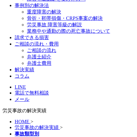
事例別の解決法
重度障害の解決
骨折・靭帯損傷・CRPS事案の解決
労災事故 障害等級の解説
業務中や通勤の際の死亡事故について
請求できる損害
ご相談の流れ・費用
ご相談の流れ
弁護士紹介
弁護士費用
解決実績
コラム
LINE
電話で無料相談
メール
労災事故の解決実績
HOME
>
労災事故の解決実績
>
事故類型別