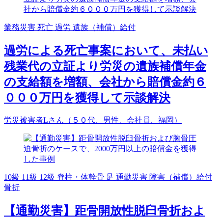
業務災害
死亡
過労
遺族（補償）給付
過労による死亡事案において、未払い
残業代の立証より労災の遺族補償年金
の支給額を増額、会社から賠償金約６
０００万円を獲得して示談解決
労災被害者Lさん（５０代、男性、会社員、福岡）
10級
11級
12級
脊柱・体幹骨
足
通勤災害
障害（補償）給付
骨折
【通勤災害】距骨開放性脱臼骨折およ