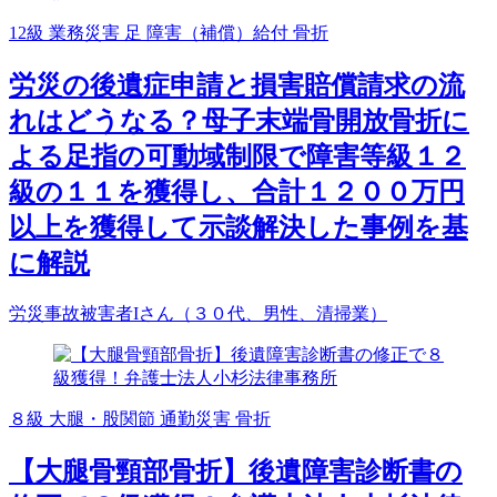
12級
業務災害
足
障害（補償）給付
骨折
労災の後遺症申請と損害賠償請求の流
れはどうなる？母子末端骨開放骨折に
よる足指の可動域制限で障害等級１２
級の１１を獲得し、合計１２００万円
以上を獲得して示談解決した事例を基
に解説
労災事故被害者Iさん（３０代、男性、清掃業）
８級
大腿・股関節
通勤災害
骨折
【大腿骨頸部骨折】後遺障害診断書の