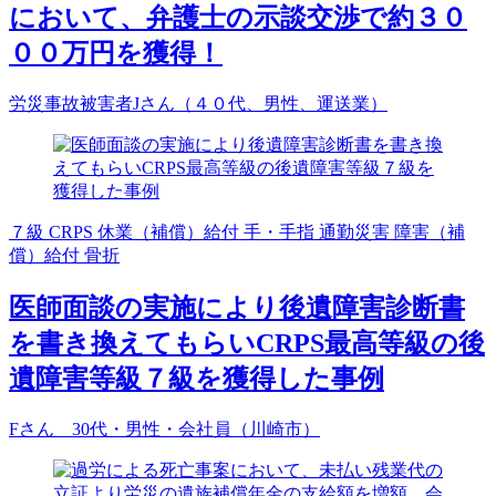
において、弁護士の示談交渉で約３０
００万円を獲得！
労災事故被害者Jさん（４０代、男性、運送業）
７級
CRPS
休業（補償）給付
手・手指
通勤災害
障害（補
償）給付
骨折
医師面談の実施により後遺障害診断書
を書き換えてもらいCRPS最高等級の後
遺障害等級７級を獲得した事例
Fさん 30代・男性・会社員（川崎市）