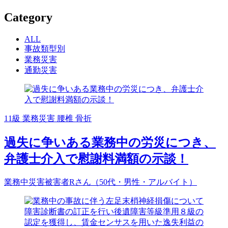
Category
ALL
事故類型別
業務災害
通勤災害
11級
業務災害
腰椎
骨折
過失に争いある業務中の労災につき、
弁護士介入で慰謝料満額の示談！
業務中災害被害者Rさん（50代・男性・アルバイト）