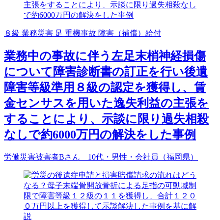
８級
業務災害
足
重機事故
障害（補償）給付
業務中の事故に伴う左足末梢神経損傷
について障害診断書の訂正を行い後遺
障害等級準用８級の認定を獲得し、賃
金センサスを用いた逸失利益の主張を
することにより、示談に限り過失相殺
なしで約6000万円の解決をした事例
労働災害被害者Bさん 10代・男性・会社員（福岡県）