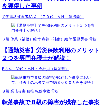
を獲得した事例
労災事故被害者Jさん （７０代、女性、清掃業）
６級
休業（補償）給付
療養（補償）給付
通勤災害
骨折
【通勤災害】労災保険利用のメリット
２つを専門弁護士が解説！
Bさん 30代・男性・会社員（福岡県）
８級
業務災害
腰椎
転落事故
骨折
転落事故で８級の障害が残存した事案