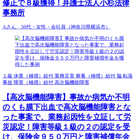
修正で８級獲得！弁護士法人小杉法律
事務所
Aさん 50代・女性・会社員（神奈川県横浜市）
１級
休業（補償）給付
業務災害
療養（補償）給付
脳
転落
事故
障害（補償）給付
高次脳機能障害
【高次脳機能障害】事故か病気か不明
のくも膜下出血で高次脳機能障害とな
った事案で、業務起因性を立証して労
災認定！障害等級１級の２の認定を受
け、保険金９５０万円と障害補償年金