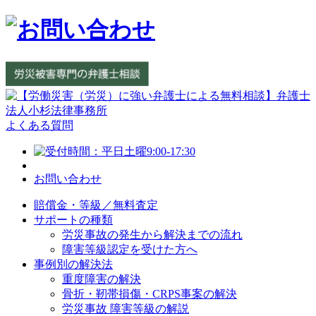
よくある質問
お問い合わせ
賠償金・等級／無料査定
サポートの種類
労災事故の発生から解決までの流れ
障害等級認定を受けた方へ
事例別の解決法
重度障害の解決
骨折・靭帯損傷・CRPS事案の解決
労災事故 障害等級の解説