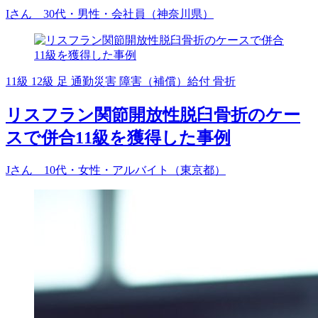
Iさん 30代・男性・会社員（神奈川県）
11級
12級
足
通勤災害
障害（補償）給付
骨折
リスフラン関節開放性脱臼骨折のケー
スで併合11級を獲得した事例
Jさん 10代・女性・アルバイト（東京都）