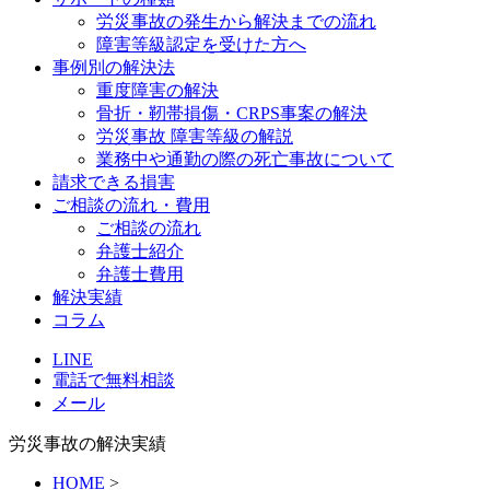
労災事故の発生から解決までの流れ
障害等級認定を受けた方へ
事例別の解決法
重度障害の解決
骨折・靭帯損傷・CRPS事案の解決
労災事故 障害等級の解説
業務中や通勤の際の死亡事故について
請求できる損害
ご相談の流れ・費用
ご相談の流れ
弁護士紹介
弁護士費用
解決実績
コラム
LINE
電話で無料相談
メール
労災事故の解決実績
HOME
>