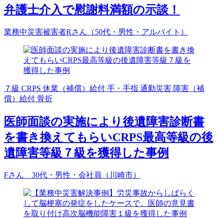
弁護士介入で慰謝料満額の示談！
業務中災害被害者Rさん（50代・男性・アルバイト）
７級
CRPS
休業（補償）給付
手・手指
通勤災害
障害（補
償）給付
骨折
医師面談の実施により後遺障害診断書
を書き換えてもらいCRPS最高等級の後
遺障害等級７級を獲得した事例
Fさん 30代・男性・会社員（川崎市）