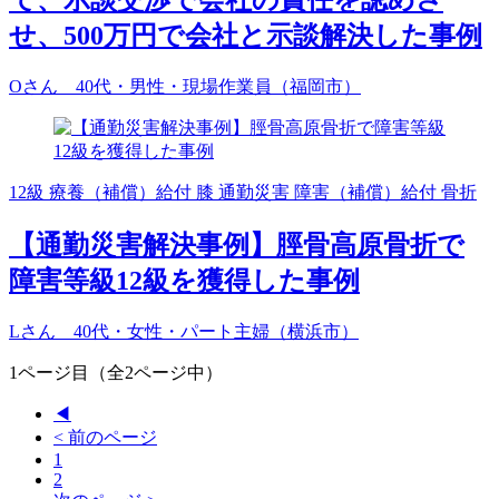
て、示談交渉で会社の責任を認めさ
せ、500万円で会社と示談解決した事例
Oさん 40代・男性・現場作業員（福岡市）
12級
療養（補償）給付
膝
通勤災害
障害（補償）給付
骨折
【通勤災害解決事例】脛骨高原骨折で
障害等級12級を獲得した事例
Lさん 40代・女性・パート主婦（横浜市）
1ページ目（全2ページ中）
◀
< 前のページ
1
2