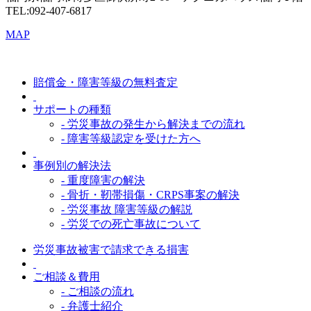
TEL:092-407-6817
MAP
賠償金・障害等級の無料査定
サポートの種類
- 労災事故の発生から解決までの流れ
- 障害等級認定を受けた方へ
事例別の解決法
- 重度障害の解決
- 骨折・靭帯損傷・CRPS事案の解決
- 労災事故 障害等級の解説
- 労災での死亡事故について
労災事故被害で請求できる損害
ご相談＆費用
- ご相談の流れ
- 弁護士紹介