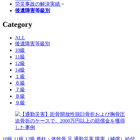
労災事故の解決実績
>
後遺障害等級別
Category
ALL
後遺障害等級別
10級
11級
12級
14級
１級
６級
７級
８級
９級
10級
11級
12級
脊柱・体幹骨
足
通勤災害
障害（補償）給付