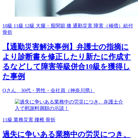
10級
11級
12級
大腿・股関節
膝
通勤災害
障害（補償）給付
骨折
【通勤災害解決事例】弁護士の指摘に
より診断書を修正したり新たに作成す
るなどして障害等級併合10級を獲得し
た事例
Qさん 30代・男性・会社員（神奈川県）
11級
業務災害
腰椎
骨折
過失に争いある業務中の労災につき、