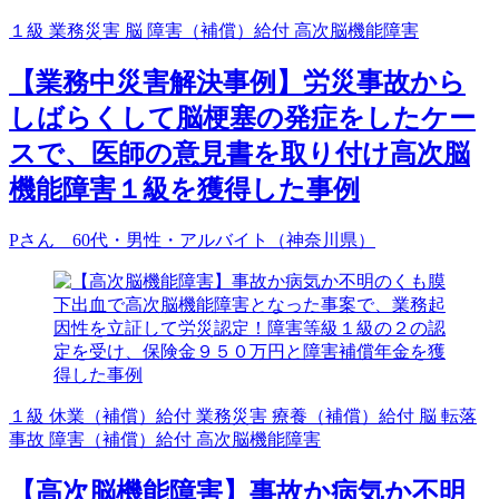
１級
業務災害
脳
障害（補償）給付
高次脳機能障害
【業務中災害解決事例】労災事故から
しばらくして脳梗塞の発症をしたケー
スで、医師の意見書を取り付け高次脳
機能障害１級を獲得した事例
Pさん 60代・男性・アルバイト（神奈川県）
１級
休業（補償）給付
業務災害
療養（補償）給付
脳
転落
事故
障害（補償）給付
高次脳機能障害
【高次脳機能障害】事故か病気か不明