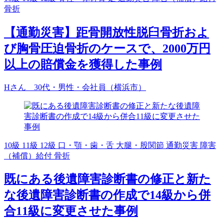
骨折
【通勤災害】距骨開放性脱臼骨折およ
び胸骨圧迫骨折のケースで、2000万円
以上の賠償金を獲得した事例
Hさん 30代・男性・会社員（横浜市）
10級
11級
12級
口・顎・歯・舌
大腿・股関節
通勤災害
障害
（補償）給付
骨折
既にある後遺障害診断書の修正と新た
な後遺障害診断書の作成で14級から併
合11級に変更させた事例