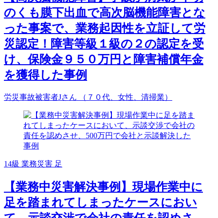
のくも膜下出血で高次脳機能障害とな
った事案で、業務起因性を立証して労
災認定！障害等級１級の２の認定を受
け、保険金９５０万円と障害補償年金
を獲得した事例
労災事故被害者Jさん （７０代、女性、清掃業）
14級
業務災害
足
【業務中災害解決事例】現場作業中に
足を踏まれてしまったケースにおい