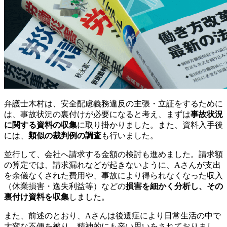
弁護士木村は、安全配慮義務違反の主張・立証をするために
は、事故状況の裏付けが必要になると考え、まずは
事故状況
に関する資料の収集
に取り掛かりました。また、資料入手後
には、
類似の裁判例の調査
も行いました。
並行して、会社へ請求する金額の検討も進めました。請求額
の算定では、請求漏れなどが起きないように、Aさんが支出
を余儀なくされた費用や、事故により得られなくなった収入
（休業損害・逸失利益等）などの
損害を細かく分析し、その
裏付け資料を収集
しました。
また、前述のとおり、Aさんは後遺症により日常生活の中で
大変な不便を被り、精神的にも辛い思いをされておりまし