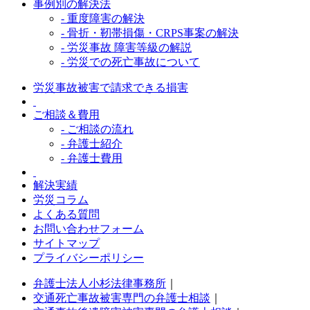
事例別の解決法
- 重度障害の解決
- 骨折・靭帯損傷・CRPS事案の解決
- 労災事故 障害等級の解説
- 労災での死亡事故について
労災事故被害で請求できる損害
ご相談＆費用
- ご相談の流れ
- 弁護士紹介
- 弁護士費用
解決実績
労災コラム
よくある質問
お問い合わせフォーム
サイトマップ
プライバシーポリシー
弁護士法人小杉法律事務所
｜
交通死亡事故被害専門の弁護士相談
｜