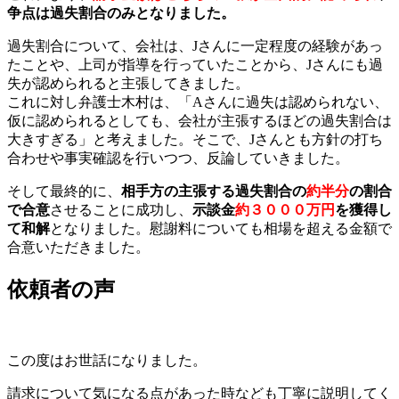
争点は過失割合のみとなりました。
過失割合について、会社は、Jさんに一定程度の経験があっ
たことや、上司が指導を行っていたことから、Jさんにも過
失が認められると主張してきました。
これに対し弁護士木村は、「Aさんに過失は認められない、
仮に認められるとしても、会社が主張するほどの過失割合は
大きすぎる」と考えました。そこで、Jさんとも方針の打ち
合わせや事実確認を行いつつ、反論していきました。
そして最終的に、
相手方の主張する過失割合の
約半分
の割合
で合意
させることに成功し、
示談金
約３０００万円
を獲得し
て和解
となりました。慰謝料についても相場を超える金額で
合意いただきました。
依頼者の声
この度はお世話になりました。
請求について気になる点があった時なども丁寧に説明してく