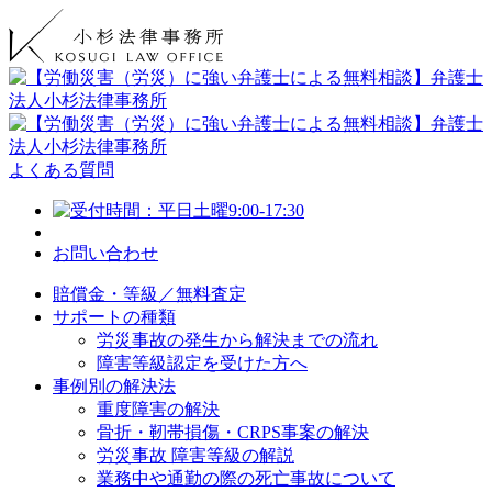
よくある質問
お問い合わせ
賠償金・等級／無料査定
サポートの種類
労災事故の発生から解決までの流れ
障害等級認定を受けた方へ
事例別の解決法
重度障害の解決
骨折・靭帯損傷・CRPS事案の解決
労災事故 障害等級の解説
業務中や通勤の際の死亡事故について