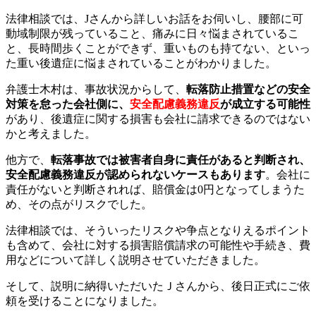
法律相談では、Jさんから詳しいお話をお伺いし、腰部に可
動域制限が残っていること、痛みに日々悩まされているこ
と、長時間歩くことができず、重いものも持てない、といっ
た重い後遺症に悩まされていることがわかりました。
弁護士木村は、事故状況からして、
転落防止措置などの安全
対策を怠った会社側に、
安全配慮義務違反
が成立する可能性
があり、後遺症に関する損害も会社に請求できるのではない
かと考えました。
他方で、
転落事故では被害者自身に責任があると判断され、
安全配慮義務違反が認められないケース
もあります
。会社に
責任がないと判断されれば、賠償金は0円となってしまうた
め、その点がリスクでした。
法律相談では、そういったリスクや争点となりえるポイント
も含めて、会社に対する損害賠償請求の可能性や手続き、費
用などについて詳しく説明させていただきました。
そして、説明に納得いただいたＪさんから、後日正式にご依
頼を受けることになりました。