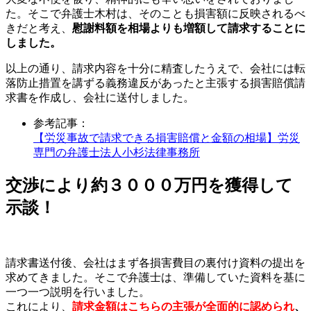
た。そこで弁護士木村は、そのことも損害額に反映されるべ
きだと考え、
慰謝料額を相場よりも増額して請求
することに
しました。
以上の通り、請求内容を十分に精査したうえで、会社には転
落防止措置を講ずる義務違反があったと主張する損害賠償請
求書を作成し、会社に送付しました。
参考記事：
【労災事故で請求できる損害賠償と金額の相場】労災
専門の弁護士法人小杉法律事務所
交渉により約３０００万円を獲得して
示談！
請求書送付後、会社はまず各損害費目の裏付け資料の提出を
求めてきました。そこで弁護士は、準備していた資料を基に
一つ一つ説明を行いました。
これにより、
請求金額はこちらの主張が全面的に認められ
、