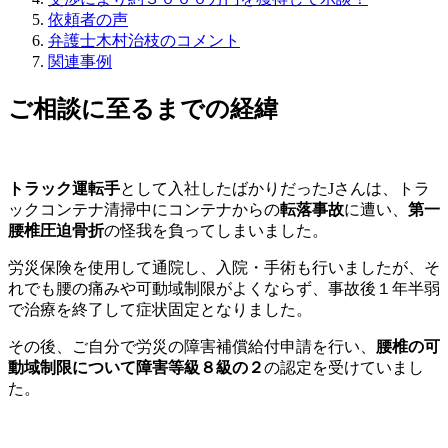
依頼者の声
弁護士木村治枝のコメント
関連事例
ご相談に至るまでの経緯
トラック運転手
として入社したばかりだったJさんは、トラ
ックコンテナ清掃中にコンテナからの
転落事故
に遭い、
第一
腰椎圧迫骨折
の怪我を負ってしまいました。
労災保険を使用して通院し、入院・手術も行いましたが、そ
れでも腰の痛みや可動域制限がよくならず、事故後１年半弱
で治療を終了して症状固定となりました。
その後、ご自分で労災の障害補償給付申請を行い、
腰椎の可
動域制限について
障害等級８級の２
の認定を受けていまし
た。