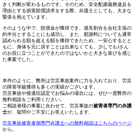
きく判断が変わるものです。そのため、安全配慮義務違反を
理由とする損害賠償請求をする際、弁護士としても、大きな
緊張を抱えています。
そのような中で、賠償金が獲得でき、過失割合を会社主張の
約半分とすることにも成功し、また、慰謝料についても通常
認められる額を超える額を獲得できたため、一安心するとと
もに、身体を元に戻すことは出来なくても、少しでもJさん
のお役に立つことができたのではないかと大きな喜びを感じ
た事案でした。
本件のように、弊所は労災事故案件に力を入れており、労災
の障害等級獲得も多くの実績がございます。
労災事故や後遺症認定でお悩みの場合には、ぜひ一度弊所の
無料相談をご利用ください。
ご相談者様の事案に合わせて、労災事故の
被害者専門の弁護
士
が、疑問やご不安にお答えいたします。
労災事故被害者側専門弁護士への無料相談はこちらのページ
から。