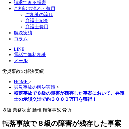
請求できる損害
ご相談の流れ・費用
ご相談の流れ
弁護士紹介
弁護士費用
解決実績
コラム
LINE
電話で無料相談
メール
労災事故の解決実績
HOME
>
労災事故の解決実績
>
転落事故で８級の障害が残存した事案において、弁護
士の示談交渉で約３０００万円を獲得！
８級
業務災害
腰椎
転落事故
骨折
転落事故で８級の障害が残存した事案