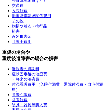
整骨院施術費など）
交通費
入院雑費
損害賠償請求関係費用
その他
物損や着衣・携行品
損害
遅延損害金
弁護士費用
重傷の場合や
重度後遺障害の場合の損害
近親者の慰謝料
症状固定後の治療費
・将来の治療費
付添看護費用
（入院付添費・通院付添費・自宅付添
費）
将来介護費
将来雑費
装具・器具等購入費