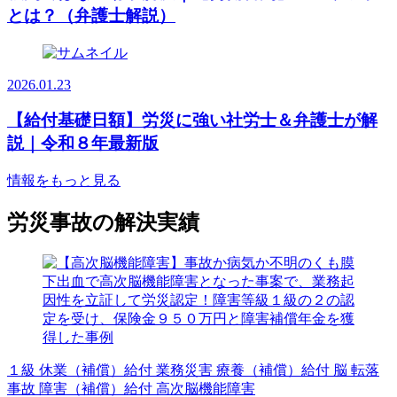
とは？（弁護士解説）
2026.01.23
【給付基礎日額】労災に強い社労士＆弁護士が解
説｜令和８年最新版
情報をもっと見る
労災事故の解決実績
１級
休業（補償）給付
業務災害
療養（補償）給付
脳
転落
事故
障害（補償）給付
高次脳機能障害