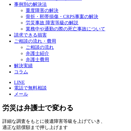
事例別の解決法
重度障害の解決
骨折・靭帯損傷・CRPS事案の解決
労災事故 障害等級の解説
業務中や通勤の際の死亡事故について
請求できる損害
ご相談の流れ・費用
ご相談の流れ
弁護士紹介
弁護士費用
解決実績
コラム
LINE
電話で無料相談
メール
労災は弁護士で変わる
詳細な調査をもとに後遺障害等級を上げていき、
適正な賠償額まで押し上げます