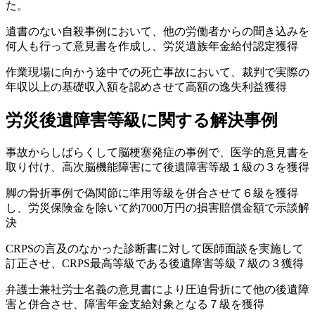
た。
遺書のない自殺事例において、他の労働者からの聞き込みを
何人も行って意見書を作成し、労災遺族年金給付認定獲得
作業現場に向かう途中での死亡事故において、裁判で実際の
年収以上の基礎収入額を認めさせて高額の逸失利益獲得
労災後遺障害等級に関する解決事例
事故からしばらくして脳梗塞発症の事例で、医学的意見書を
取り付け、高次脳機能障害にて後遺障害等級１級の３を獲得
脚の骨折事例で偽関節に準用等級を併合させて６級を獲得
し、労災保険金を除いて約7000万円の損害賠償金額で示談解
決
CRPSの言及のなかった診断書に対して医師面談を実施して
訂正させ、CRPS最高等級である後遺障害等級７級の３獲得
弁護士兼社労士名義の意見書により圧迫骨折にて他の後遺障
害と併合させ、障害年金支給対象となる７級を獲得