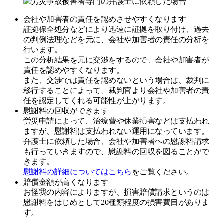
会社や加害者の責任を認めさせやすくなります
証拠保全処分などにより迅速に証拠を取り付け、過去
の判例法理などを元に、会社や加害者の責任の分析
を
行います。
この分析結果を元に交渉をするので、会社や加害者が
責任を認めやすくなります。
また、交渉では責任を認めないという場合は、裁判に
移行することによって、裁判官より会社や加害者の責
任を認定してくれる可能性が上がります。
慰謝料の回収ができます
労災申請によって、治療費や休業損害などは支払われ
ますが、慰謝料は支払われない運用になっています。
弁護士に依頼した場合、
会社や加害者への慰謝料請求
も行っていきますので、慰謝料の回収を図ることがで
きます。
慰謝料の詳細についてはこちら
をご覧ください。
賠償金額が高くなります
お怪我の内容によりますが、損害賠償請求というのは
慰謝料をはじめとして20種類程度の損害費目がありま
す。