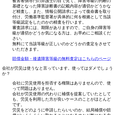
被害者側専門の弁護士の目で見て、障害等級の判断の
基礎となった障害診断書の記載内容が適切かどうかな
ど精査し、また、情報公開請求によって復命書を取り
付け、労働基準監督署が具体的に何を根拠として当該
等級認定をしたのかの精査を行います。
審査請求には、期限がありますので、ご自身の障害等
級が適切かどうか気になる方は、お早めにご相談くだ
さい。
無料にて当該等級が正しいのかどうかの査定をさせて
いただきます。
賠償金額・後遺障害等級の無料査定はこちらのページ
会社が労災は使うなと言っています。使ってはダメでしょう
か？
会社に労災使用を拒否する権限はありませんので、使
って問題はありません。
会社が労災使用の代わりに補償を提案していたとして
も、労災を利用した方が良いケースのことがほとんど
です。
労災をどのように申請したらいいのか、結局補償や賠