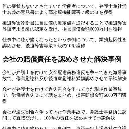
何の症状もないとされていた労働者について、弁護士兼社労
士名義の意見書により高次脳機能障害７級の３を獲得
後遺障害診断書に自動値の測定値を追記することで後遺障害
等級準用８級の認定を受け、損害賠償金額6000万円を獲得
仕事中に膝が痛くなったという事例について、業務起因性を
認めさせ、後遺障害等級10級の10を獲得
会社の賠償責任を認めさせた解決事例
会社が弁護士を付けて安全配慮義務違反を争ってきた海難事
故で、傷害慰謝料及び後遺症慰謝料満額認めさせて示談解決
会社が弁護士を付けて過失割合を争ってきた現場作業事故
で、労働者過失０にて話をまとめ、損害賠償金額6000万円獲
得
会社が過失割合を争ってきた作業事故で、弁護士事務所に訪
問して直接交渉し、100％の責任を認めさせて示談解決
仕事中に膝を痛めたという事例で、東証一部上場会社の弁護