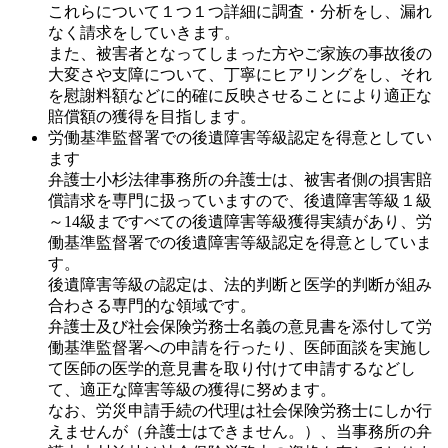
これらについて
１つ１つ詳細に調査・分析をし、漏れ
なく請求
をしていきます。
また、
被害者となってしまった方やご家族の事故後の
大変さや支障について、丁寧にヒアリングをし、それ
を慰謝料額などに的確に反映
させることにより適正な
賠償額の獲得を目指します。
労働基準監督署での後遺障害等級認定を得意としてい
ます
弁護士小杉法律事務所の弁護士は、被害者側の損害賠
償請求を専門に扱っていますので、
後遺障害等級１級
～14級まですべての後遺障害等級獲得実績
があり、労
働基準監督署での後遺障害等級認定を得意としていま
す。
後遺障害等級の認定は、法的判断と医学的判断が組み
合わさる専門的な領域です。
弁護士及び社会保険労務士名義の意見書を添付して労
働基準監督署への申請を行ったり、医師面談を実施し
て医師の
医学的意見書を取り付けて申請
するなどし
て、適正な障害等級の獲得に努めます。
なお、
労災申請手続の代理は社会保険労務士にしか行
えませんが（弁護士はできません。）、当事務所の弁