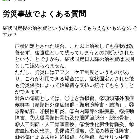
労災事故でよくある質問
症状固定後の治療費というのは払ってもらえないものなので
すか？
症状固定とされた場合、これ以上治療しても症状は改
善せず、後遺症として残ってしまうとの判断がされた
ということですから、症状固定日以降の治療費は原則
として認められません。
ただし、労災にはアフターケア制度というものがあ
り、これが利用できる場合には、症状固定とされた後
も労災保険によって治療費を支払い続けてもらうこと
ができます。
対象の傷病としては、①せき髄損傷、②頭頸部外傷症
候群等（頭頸部外傷症候群・頸肩腕障害・腰痛）、③
尿路結石、④慢性肝炎、⑤白内障等の眼疾患、⑥振動
障害、⑦大腿骨頸部骨折及び股関節脱臼・脱臼骨折、
⑧人工関節・人工骨頭置換、⑨慢性化膿性骨髄炎、⑩
虚血性心疾患等、⑪尿路系腫瘍、⑫脳の器質性障害、
⑬外傷による末梢神経損傷、⑭熱傷、⑮サリン中毒、