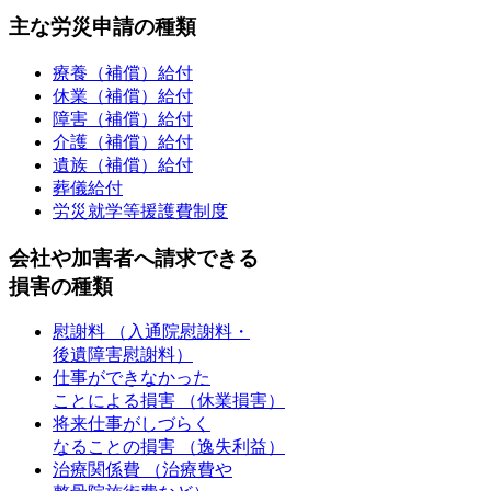
主な労災申請の種類
療養（補償）給付
休業（補償）給付
障害（補償）給付
介護（補償）給付
遺族（補償）給付
葬儀給付
労災就学等援護費制度
会社や加害者へ請求できる
損害の種類
慰謝料
（入通院慰謝料・
後遺障害慰謝料）
仕事ができなかった
ことによる損害
（休業損害）
将来仕事がしづらく
なることの損害
（逸失利益）
治療関係費
（治療費や