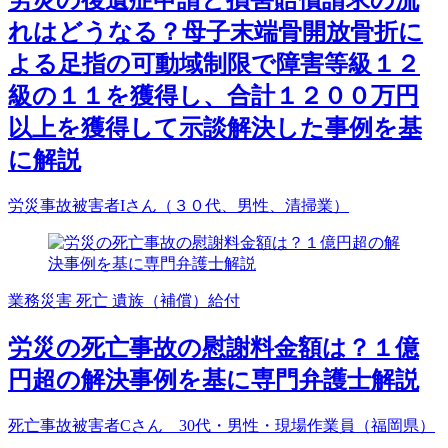
労災の後遺症申請と損害賠償請求の流
れはどうなる？母子末端骨開放骨折に
よる足指の可動域制限で障害等級１２
級の１１を獲得し、合計１２００万円
以上を獲得して示談解決した事例を基
に解説
労災事故被害者Iさん（３０代、男性、清掃業）
業務災害
死亡
遺族（補償）給付
労災の死亡事故の慰謝料金額は？１億
円超の解決事例を基に専門弁護士解説
死亡事故被害者Cさん 30代・男性・現場作業員（福岡県）