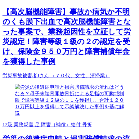
【高次脳機能障害】事故か病気か不明
のくも膜下出血で高次脳機能障害とな
った事案で、業務起因性を立証して労
災認定！障害等級１級の２の認定を受
け、保険金９５０万円と障害補償年金
を獲得した事例
労災事故被害者Jさん （７０代、女性、清掃業）
12級
業務災害
足
障害（補償）給付
骨折