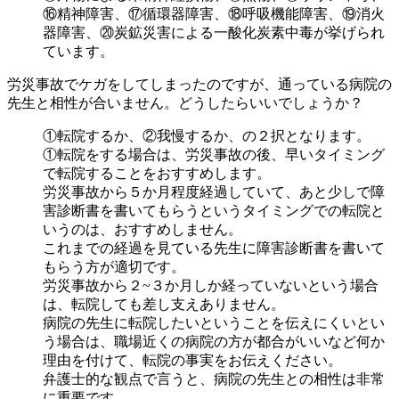
⑯精神障害、⑰循環器障害、⑱呼吸機能障害、⑲消火
器障害、⑳炭鉱災害による一酸化炭素中毒が挙げられ
ています。
労災事故でケガをしてしまったのですが、通っている病院の
先生と相性が合いません。どうしたらいいでしょうか？
①転院するか、②我慢するか、の２択となります。
①転院をする場合は、労災事故の後、早いタイミング
で転院することをおすすめします。
労災事故から５か月程度経過していて、あと少しで障
害診断書を書いてもらうというタイミングでの転院と
いうのは、おすすめしません。
これまでの経過を見ている先生に障害診断書を書いて
もらう方が適切です。
労災事故から２~３か月しか経っていないという場合
は、転院しても差し支えありません。
病院の先生に転院したいということを伝えにくいとい
う場合は、職場近くの病院の方が都合がいいなど何か
理由を付けて、転院の事実をお伝えください。
弁護士的な観点で言うと、病院の先生との相性は非常
に重要です。